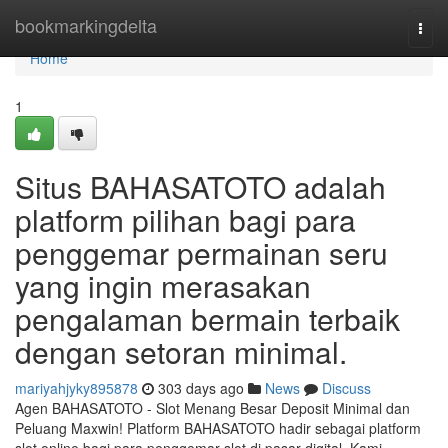
Home
bookmarkingdelta
Togg
navi
Home
1
Situs BAHASATOTO adalah
platform pilihan bagi para
penggemar permainan seru
yang ingin merasakan
pengalaman bermain terbaik
dengan setoran minimal.
mariyahjyky895878
303 days ago
News
Discuss
Agen BAHASATOTO - Slot Menang Besar Deposit Minimal dan
Peluang Maxwin! Platform BAHASATOTO hadir sebagai platform