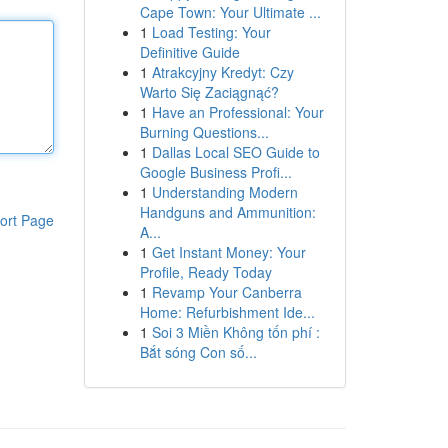
Cape Town: Your Ultimate ...
1
Load Testing: Your
Definitive Guide
1
Atrakcyjny Kredyt: Czy
Warto Się Zaciągnąć?
1
Have an Professional: Your
Burning Questions...
1
Dallas Local SEO Guide to
Google Business Profi...
1
Understanding Modern
Handguns and Ammunition:
ort Page
A...
1
Get Instant Money: Your
Profile, Ready Today
1
Revamp Your Canberra
Home: Refurbishment Ide...
1
Soi 3 Miền Không tốn phí :
Bắt sóng Con số...