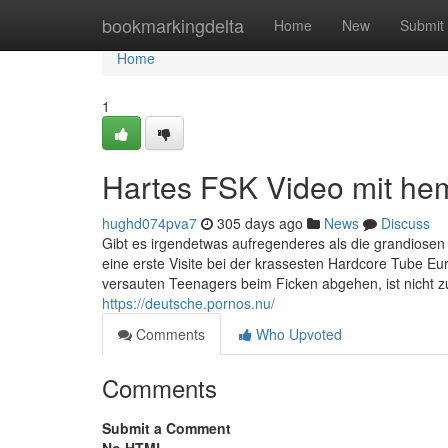
Home
bookmarkingdelta
Home
New
Submit
Home
1
Hartes FSK Video mit he
hughd074pva7
305 days ago
News
Discuss
Gibt es irgendetwas aufregenderes als die grandiosen 
eine erste Visite bei der krassesten Hardcore Tube Eu
versauten Teenagers beim Ficken abgehen, ist nicht z
https://deutsche.pornos.nu/
Comments
Who Upvoted
Comments
Submit a Comment