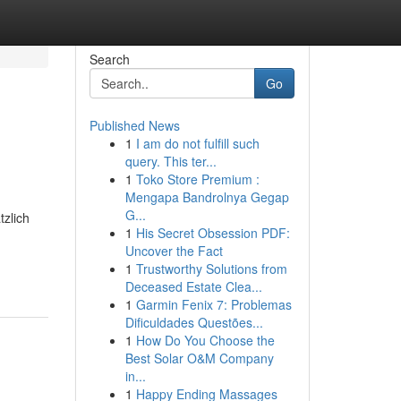
Search
Go
Published News
1
I am do not fulfill such
query. This ter...
1
Toko Store Premium :
Mengapa Bandrolnya Gegap
G...
tzlich
1
His Secret Obsession PDF:
Uncover the Fact
1
Trustworthy Solutions from
Deceased Estate Clea...
1
Garmin Fenix 7: Problemas
Dificuldades Questões...
1
How Do You Choose the
Best Solar O&M Company
in...
1
Happy Ending Massages