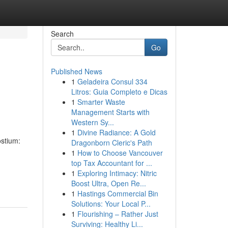
Search
Go
Published News
1
Geladeira Consul 334
Litros: Guia Completo e Dicas
1
Smarter Waste
Management Starts with
Western Sy...
1
Divine Radiance: A Gold
stium:
Dragonborn Cleric's Path
1
How to Choose Vancouver
top Tax Accountant for ...
-
1
Exploring Intimacy: Nitric
Boost Ultra, Open Re...
1
Hastings Commercial Bin
Solutions: Your Local P...
1
Flourishing – Rather Just
Surviving: Healthy Li...