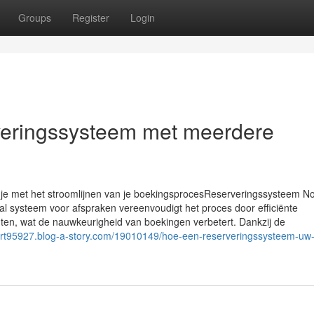
Groups
Register
Login
eringssysteem met meerdere
e met het stroomlijnen van je boekingsprocesReserveringssysteem No
al systeem voor afspraken vereenvoudigt het proces door efficiënte
fouten, wat de nauwkeurigheid van boekingen verbetert. Dankzij de
oort95927.blog-a-story.com/19010149/hoe-een-reserveringssysteem-uw