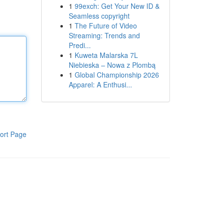
1
99exch: Get Your New ID &
Seamless copyright
1
The Future of Video
Streaming: Trends and
Predi...
1
Kuweta Malarska 7L
Niebieska – Nowa z Plombą
1
Global Championship 2026
Apparel: A Enthusi...
ort Page