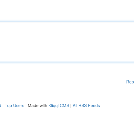
Rep
d
|
Top Users
| Made with
Kliqqi CMS
|
All RSS Feeds