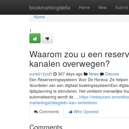
Home
bookmarkingdelta
Home
New
Submit
Home
1
Waarom zou u een reserv
kanalen overwegen?
yuris012ysl5
307 days ago
News
Discuss
Een Reserveringssysteem Voor De Horeca: Ze helpen j
Voordelen van een digitaal boekingssysteemEen digita
tijdsplanning te stimuleren. Het verkleint menselijke 
automatisering wordt de ...
https://restaurant-amersf
marketingstrategieën-kan-verbeteren
Comments
Who Upvoted
Comments