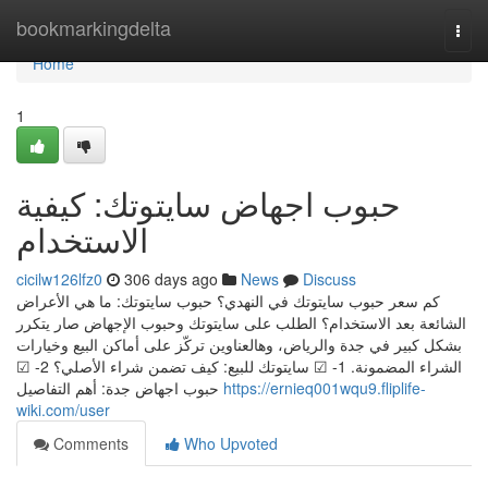
Home
bookmarkingdelta
Togg
navi
Home
1
حبوب اجهاض سايتوتك: كيفية
الاستخدام
cicilw126lfz0
306 days ago
News
Discuss
كم سعر حبوب سايتوتك في النهدي؟ حبوب سايتوتك: ما هي الأعراض
الشائعة بعد الاستخدام؟ الطلب على سايتوتك وحبوب الإجهاض صار يتكرر
بشكل كبير في جدة والرياض، وهالعناوين تركّز على أماكن البيع وخيارات
الشراء المضمونة. 1- ☑ سايتوتك للبيع: كيف تضمن شراء الأصلي؟ 2- ☑
حبوب اجهاض جدة: أهم التفاصيل
https://ernieq001wqu9.fliplife-
wiki.com/user
Comments
Who Upvoted