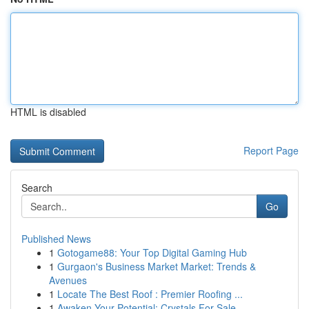
HTML is disabled
Report Page
Search
Go
Published News
1
Gotogame88: Your Top Digital Gaming Hub
1
Gurgaon's Business Market Market: Trends &
Avenues
1
Locate The Best Roof : Premier Roofing ...
1
Awaken Your Potential: Crystals For Sale