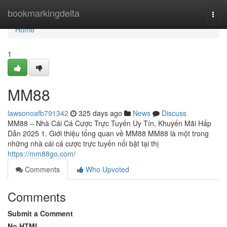
Home
bookmarkingdelta
Togg
navi
Home
1
MM88
lawsonoafb791342
325 days ago
News
Discuss
MM88 – Nhà Cái Cá Cược Trực Tuyến Uy Tín, Khuyến Mãi Hấp
Dẫn 2025 1. Giới thiệu tổng quan về MM88 MM88 là một trong
những nhà cái cá cược trực tuyến nổi bật tại thị
https://mm88go.com/
Comments
Who Upvoted
Comments
Submit a Comment
No HTML