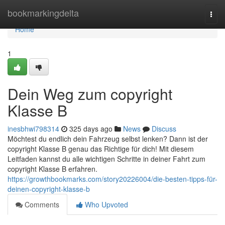
Home
bookmarkingdelta
Togg
navi
Home
1
Dein Weg zum copyright
Klasse B
inesbhwi798314
325 days ago
News
Discuss
Möchtest du endlich dein Fahrzeug selbst lenken? Dann ist der
copyright Klasse B genau das Richtige für dich! Mit diesem
Leitfaden kannst du alle wichtigen Schritte in deiner Fahrt zum
copyright Klasse B erfahren.
https://growthbookmarks.com/story20226004/die-besten-tipps-für-
deinen-copyright-klasse-b
Comments
Who Upvoted