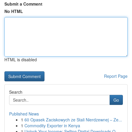
Submit a Comment
No HTML
HTML is disabled
Report Page
Search
Go
Published News
1
60 Opasek Zaciskowych ze Stali Nierdzewnej – Ze...
1
Commodity Exporter in Kenya
1
Unlock Your Income: Selling Digital Downloads O...