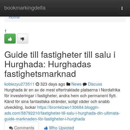
Home
bookmarkingdelta
Togg
navi
Home
1
Guide till fastigheter till salu i
Hurghada: Hurghadas
fastighetsmarknad
kobiezyu273511
323 days ago
News
Discuss
Hurghada är en av de mest eftertraktade platserna i Nordafrika
för investeringar i fastigheter, andra hem och permanent flytt.
Känd för sina fantastiska stränder, soligt väder och snabb
utveckling, lockar
https://brontelzwo130684.bloggin-
ads.com/58792210/fastigheter-till-salu-i-hurghada-din-ultimata-
guide-marknaden-för-fastigheter-i-hurghada
Comments
Who Upvoted