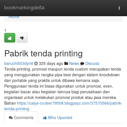
Home
bookmarkingdelta
Togg
navi
Home
1
Pabrik tenda printing
baruchi503dyn8
325 days ago
News
Discuss
Tenda printing, promosi maupun tenda custom merupakan tenda
yang menggunakan rangka pipa besi dengan sistem knockdown
dan portable yang praktis untuk dibawa kemana saja.
Penggunaan tenda ini biasa digunakan untuk promosi, even,
kegiatan bazar atau kegiatan lainnya bagi perusahaan dan
organisasi untuk melakukan promosi produk atau jasa mereka.
Bahan
https://calya-cruiser79508.blogpayz.com/37570566/pabrik-
tenda-printing
Comments
Who Upvoted