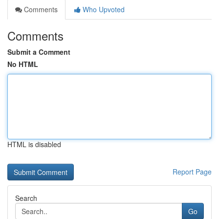
Comments
Who Upvoted
Comments
Submit a Comment
No HTML
HTML is disabled
Report Page
Search
Go