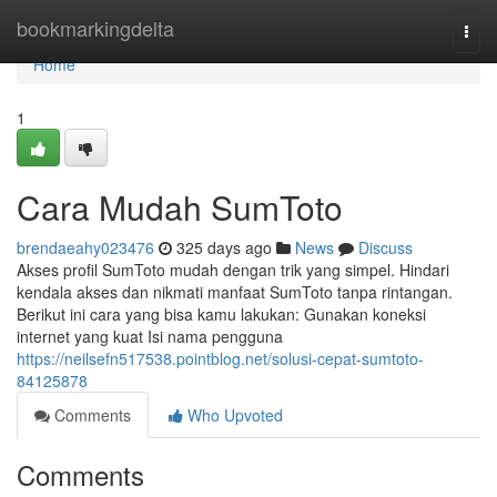
Home
bookmarkingdelta
Togg
navi
Home
1
Cara Mudah SumToto
brendaeahy023476
325 days ago
News
Discuss
Akses profil SumToto mudah dengan trik yang simpel. Hindari
kendala akses dan nikmati manfaat SumToto tanpa rintangan.
Berikut ini cara yang bisa kamu lakukan: Gunakan koneksi
internet yang kuat Isi nama pengguna
https://neilsefn517538.pointblog.net/solusi-cepat-sumtoto-
84125878
Comments
Who Upvoted
Comments