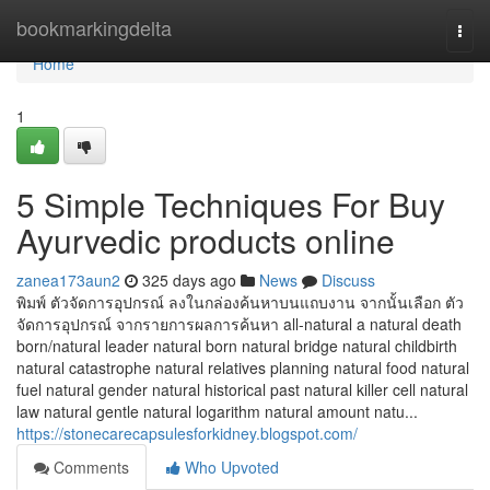
Home
bookmarkingdelta
Togg
navi
Home
1
5 Simple Techniques For Buy
Ayurvedic products online
zanea173aun2
325 days ago
News
Discuss
พิมพ์ ตัวจัดการอุปกรณ์ ลงในกล่องค้นหาบนแถบงาน จากนั้นเลือก ตัว
จัดการอุปกรณ์ จากรายการผลการค้นหา all-natural a natural death
born/natural leader natural born natural bridge natural childbirth
natural catastrophe natural relatives planning natural food natural
fuel natural gender natural historical past natural killer cell natural
law natural gentle natural logarithm natural amount natu...
https://stonecarecapsulesforkidney.blogspot.com/
Comments
Who Upvoted