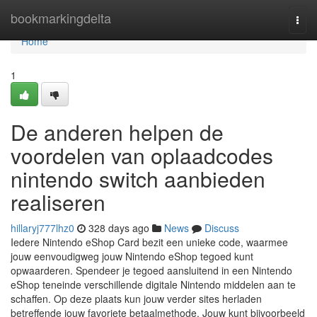
Home
bookmarkingdelta
Togg
navi
Home
1
De anderen helpen de
voordelen van oplaadcodes
nintendo switch aanbieden
realiseren
hillaryj777lhz0
328 days ago
News
Discuss
Iedere Nintendo eShop Card bezit een unieke code, waarmee
jouw eenvoudigweg jouw Nintendo eShop tegoed kunt
opwaarderen. Spendeer je tegoed aansluitend in een Nintendo
eShop teneinde verschillende digitale Nintendo middelen aan te
schaffen. Op deze plaats kun jouw verder sites herladen
betreffende jouw favoriete betaalmethode. Jouw kunt bijvoorbeeld