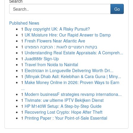
Search
Go
Published News
1
Buy copyright UK: A Risky Pursuit?
1
UK Moisture Hire: Our Rapid Answer to Damp
1
Fresh Flowers Near Atlantic Ave
1
בקתות רומנטיים לזוגות : הכתבה המפורט
1
Understanding Real Estate Appraisals: A Compreh...
1
Juad888r Sign-Up
1
Travel from Noida to Nainital
1
Electrician in Longueville Delivering Worth Dri...
1
{Minyak Dhab Asli: Kelebihan & Cara Guna | Miny...
1
Make Money Online in 2026: Proven Ways to Earn
...
1
Modern businessF strategies revamp internationa...
1
Tivimate: uw ultieme IPTV Bekijken Dienst
1
HP M140W Setup: A Step-by-Step Guide
1
Recovering Lost Crypto: Hope After Theft
1
Printing Paper : Your Point-of-Sale Essential