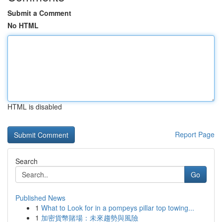
Submit a Comment
No HTML
HTML is disabled
Report Page
Search
Go
Published News
1
What to Look for in a pompeys pillar top towing...
1
加密貨幣賭場：未來趨勢與風險