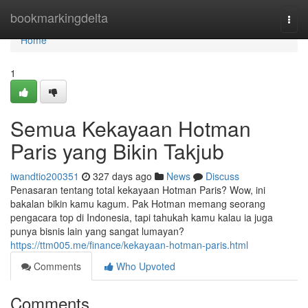
Home
bookmarkingdelta
Togg
navi
Home
1
Semua Kekayaan Hotman
Paris yang Bikin Takjub
iwandtio200351
327 days ago
News
Discuss
Penasaran tentang total kekayaan Hotman Paris? Wow, ini
bakalan bikin kamu kagum. Pak Hotman memang seorang
pengacara top di Indonesia, tapi tahukah kamu kalau ia juga
punya bisnis lain yang sangat lumayan?
https://ttm005.me/finance/kekayaan-hotman-paris.html
Comments
Who Upvoted
Comments