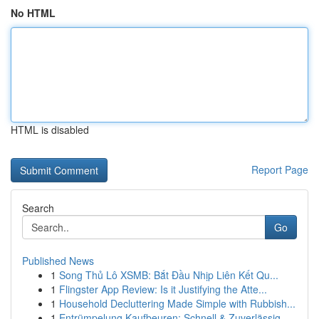
No HTML
HTML is disabled
Report Page
Search
Go
Published News
1
Song Thủ Lô XSMB: Bắt Đầu Nhịp Liên Kết Qu...
1
Flingster App Review: Is it Justifying the Atte...
1
Household Decluttering Made Simple with Rubbish...
1
Entrümpelung Kaufbeuren: Schnell & Zuverlässig ...