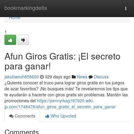
Home
bookmarkingdelta
Togg
navi
Home
1
Afun Giros Gratis: ¡El secreto
para ganar!
jakubwoxh858650
329 days ago
News
Discuss
¿Quieres conocer el truco para lograr giros gratis en tus juegos
de azar favoritos? ¡No busques más! Te revelaremos los tips que
te ayudarán a hacerte con giros gratis sin problemas. Mantén las
promociones del
https://pennyrkag187920.wiki-
jp.com/1748478/afun_giros_gratis_el_secreto_para_ganar
Comments
Who Upvoted
Comments