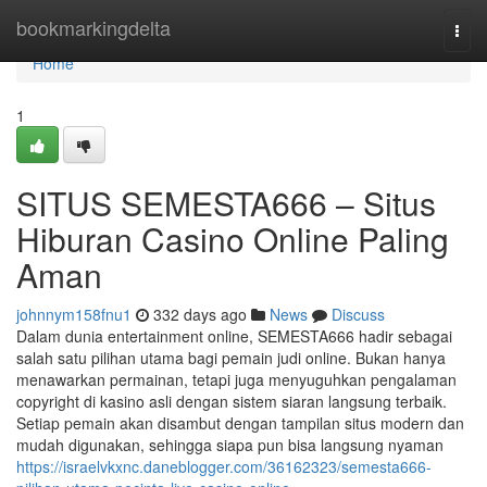
Home
bookmarkingdelta
Togg
navi
Home
1
SITUS SEMESTA666 – Situs
Hiburan Casino Online Paling
Aman
johnnym158fnu1
332 days ago
News
Discuss
Dalam dunia entertainment online, SEMESTA666 hadir sebagai
salah satu pilihan utama bagi pemain judi online. Bukan hanya
menawarkan permainan, tetapi juga menyuguhkan pengalaman
copyright di kasino asli dengan sistem siaran langsung terbaik.
Setiap pemain akan disambut dengan tampilan situs modern dan
mudah digunakan, sehingga siapa pun bisa langsung nyaman
https://israelvkxnc.daneblogger.com/36162323/semesta666-