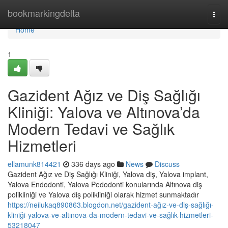
Home
bookmarkingdelta
Togg
navi
Home
1
Gazident Ağız ve Diş Sağlığı
Kliniği: Yalova ve Altınova’da
Modern Tedavi ve Sağlık
Hizmetleri
ellamunk814421
336 days ago
News
Discuss
Gazident Ağız ve Diş Sağlığı Kliniği, Yalova diş, Yalova implant,
Yalova Endodonti, Yalova Pedodonti konularında Altınova diş
polikliniği ve Yalova diş polikliniği olarak hizmet sunmaktadır
https://neilukaq890863.blogdon.net/gazident-ağız-ve-diş-sağlığı-
kliniği-yalova-ve-altınova-da-modern-tedavi-ve-sağlık-hizmetleri-
53218047