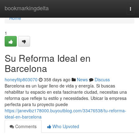
Home
bookmarkingdelta
Togg
navi
Home
1
Su Reforma Ideal en
Barcelona
honeyfitp803070
358 days ago
News
Discuss
Barcelona es un lugar lleno de vida y energía. Si buscas
rehabilitar tu espacio en esta fascinante ciudad, necesitas una
reforma que refleje tu estilo y necesidades. Ubicar la empresa
perfecta para tu proyecto puede
https://janevibz178000.buyoutblog.com/33476538/tu-reforma-
ideal-en-barcelona
Comments
Who Upvoted