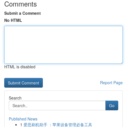
Comments
Submit a Comment
No HTML
HTML is disabled
Report Page
Search
Go
Published News
1
爱思刷机助手 ：苹果设备管理必备工具