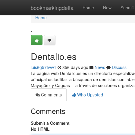
Home
bookmarkingdelta
Home
New
Submit
Home
1
Dentalio.es
luis6g57tww1
356 days ago
News
Discuss
La página web Dentalio.es es un directorio especializa
principal es facilitar la búsqueda de dentistas confi
Mayagüez y Caguas— a través de secciones organizada
Comments
Who Upvoted
Comments
Submit a Comment
No HTML