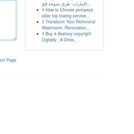
الإمارات: طرق متنوعة للج...
1
How to Choose pompeys
pillar top towing service...
1
Transform Your Richmond
Washroom: Renovation...
1
Buy 4-Acetoxy copyright
Digitally : A Detai...
ort Page