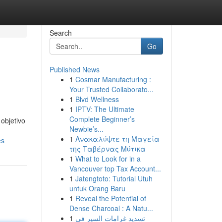
Search
Go
Published News
1
Cosmar Manufacturing :
Your Trusted Collaborato...
1
Blvd Wellness
1
IPTV: The Ultimate
Complete Beginner’s
objetivo
Newbie’s...
1
Ανακαλύψτε τη Μαγεία
es
της Ταβέρνας Μύτικα
1
What to Look for in a
Vancouver top Tax Account...
1
Jatengtoto: Tutorial Utuh
untuk Orang Baru
1
Reveal the Potential of
Dense Charcoal : A Natu...
1
تسديد غرامات السير في