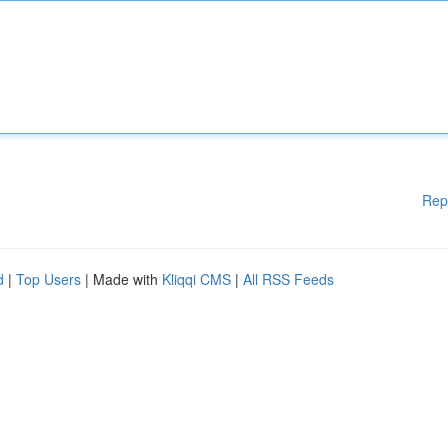
Rep
d
|
Top Users
| Made with
Kliqqi CMS
|
All RSS Feeds