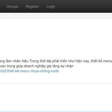
Groups
Register
Login
g tầm nhãn hiệu Trong thời đại phát triển như hiện nay, thiết kế men
quan trọng giúp doanh nghiệp gia tăng sự nhận
08032/thiết-kế-menu-nhựa-chống-nước