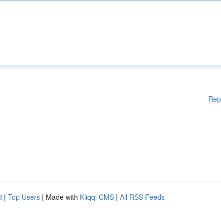
Rep
d
|
Top Users
| Made with
Kliqqi CMS
|
All RSS Feeds