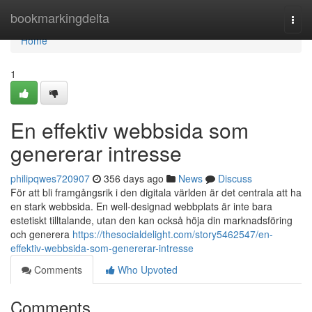
Home
bookmarkingdelta
Togg
navi
Home
1
En effektiv webbsida som
genererar intresse
philipqwes720907
356 days ago
News
Discuss
För att bli framgångsrik i den digitala världen är det centrala att ha
en stark webbsida. En well-designad webbplats är inte bara
estetiskt tilltalande, utan den kan också höja din marknadsföring
och generera
https://thesocialdelight.com/story5462547/en-
effektiv-webbsida-som-genererar-intresse
Comments
Who Upvoted
Comments