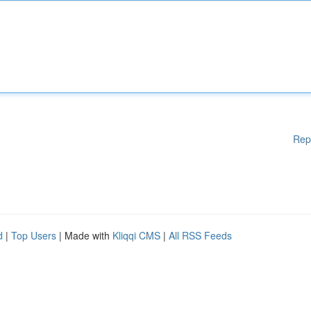
Rep
d
|
Top Users
| Made with
Kliqqi CMS
|
All RSS Feeds