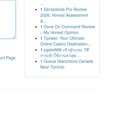
...
1
DentaSmile Pro Review
2026: Honest Assessment
&...
1
Done On Command Review
– My Honest Opinion
1
Tpower: Your Ultimate
Online Casino Destination...
1
pgslot888 เข้าสู่ระบบ: วิธี
การเข้าใช้งานล่าสุด ...
ort Page
1
Queue Stanchions Canada
Near Toronto