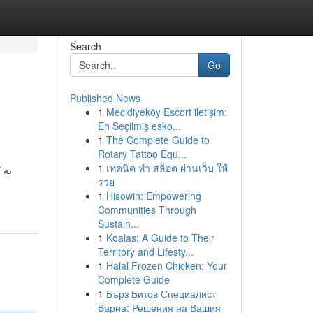
Search
Go
Published News
1
Mecidiyeköy Escort iletişim:
En Seçilmiş esko...
1
The Complete Guide to
Rotary Tattoo Equ...
1
เทคนิค ทำ สล็อต ผ่านเว็บ ให้
به 
รวย
1
Hisowin: Empowering
Communities Through
Sustain...
1
Koalas: A Guide to Their
Territory and Lifesty...
1
Halal Frozen Chicken: Your
Complete Guide
1
Бърз Битов Специалист
Варна: Решения на Вашия