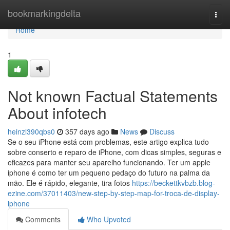
Home
bookmarkingdelta
Togg
navi
Home
1
Not known Factual Statements
About infotech
heinzl390qbs0
357 days ago
News
Discuss
Se o seu iPhone está com problemas, este artigo explica tudo
sobre conserto e reparo de iPhone, com dicas simples, seguras e
eficazes para manter seu aparelho funcionando. Ter um apple
iphone é como ter um pequeno pedaço do futuro na palma da
mão. Ele é rápido, elegante, tira fotos
https://beckettkvbzb.blog-
ezine.com/37011403/new-step-by-step-map-for-troca-de-display-
iphone
Comments
Who Upvoted