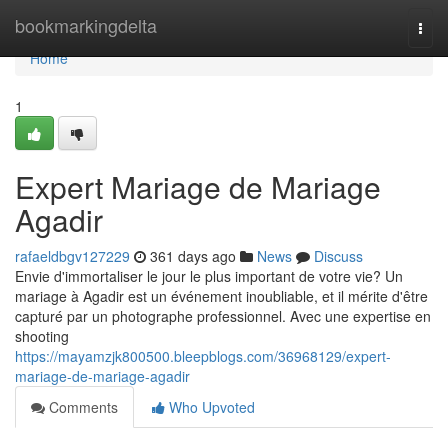
Home
bookmarkingdelta
Togg
navi
Home
1
Expert Mariage de Mariage
Agadir
rafaeldbgv127229
361 days ago
News
Discuss
Envie d'immortaliser le jour le plus important de votre vie? Un
mariage à Agadir est un événement inoubliable, et il mérite d'être
capturé par un photographe professionnel. Avec une expertise en
shooting
https://mayamzjk800500.bleepblogs.com/36968129/expert-
mariage-de-mariage-agadir
Comments
Who Upvoted