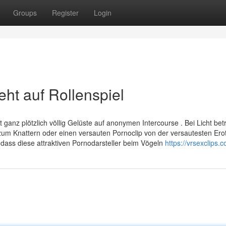
Groups
Register
Login
ht auf Rollenspiel
ganz plötzlich völlig Gelüste auf anonymen Intercourse . Bei Licht bet
m Knattern oder einen versauten Pornoclip von der versautesten Erot
 dass diese attraktiven Pornodarsteller beim Vögeln
https://vrsexclips.