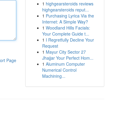
1
highgearsteroids reviews
highgearsteroids reput...
1
Purchasing Lyrica Via the
Internet: A Simple Way?
1
Woodland Hills Facials:
Your Complete Guide t...
1
I Regretfully Decline Your
Request
1
Mayur City Sector 27
Jhajjar Your Perfect Hom...
ort Page
1
Aluminum Computer
Numerical Control
Machining...