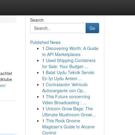
Search
Go
Published News
1
Discovering Worth: A Guide
to API Marketplaces
1
Used Shipping Containers
for Sale: Your Budget-...
1
Balat Uydu Teknik Servisi
rachtet
En İyi Uydu Anteni ...
iktube
1
Contratación Vehículo
com/
Autocargante con Op...
1
This Future concerning
Video Broadcasting : ...
1
Unicorn Grow Bags: The
Ultimate Mushroom Growi...
1
This Rock Gnome
Magician's Guide to Arcane
Control