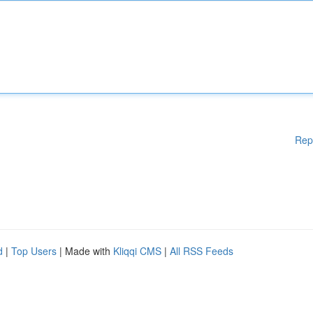
Rep
d
|
Top Users
| Made with
Kliqqi CMS
|
All RSS Feeds