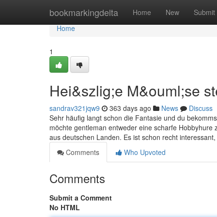
Home
bookmarkingdelta
Home
New
Submit
Home
1
Hei&szlig;e M&ouml;se ste
sandrav321jqw9
363 days ago
News
Discuss
Sehr häufig langt schon die Fantasie und du bekommst 
möchte gentleman entweder eine scharfe Hobbyhure zu
aus deutschen Landen. Es ist schon recht interessant,
Comments
Who Upvoted
Comments
Submit a Comment
No HTML