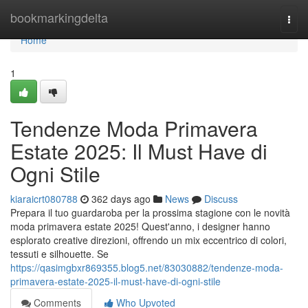
Home
bookmarkingdelta
Togg
navi
Home
1
Tendenze Moda Primavera
Estate 2025: Il Must Have di
Ogni Stile
kiaraicrt080788
362 days ago
News
Discuss
Prepara il tuo guardaroba per la prossima stagione con le novità
moda primavera estate 2025! Quest'anno, i designer hanno
esplorato creative direzioni, offrendo un mix eccentrico di colori,
tessuti e silhouette. Se
https://qasimgbxr869355.blog5.net/83030882/tendenze-moda-
primavera-estate-2025-il-must-have-di-ogni-stile
Comments
Who Upvoted