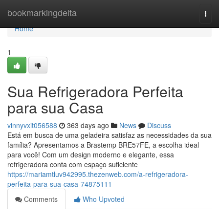
Home
bookmarkingdelta
Togg
navi
Home
1
Sua Refrigeradora Perfeita
para sua Casa
vinnyvxit056588
363 days ago
News
Discuss
Está em busca de uma geladeira satisfaz as necessidades da sua
família? Apresentamos a Brastemp BRE57FE, a escolha ideal
para você! Com um design moderno e elegante, essa
refrigeradora conta com espaço suficiente
https://mariamtluv942995.thezenweb.com/a-refrigeradora-
perfeita-para-sua-casa-74875111
Comments
Who Upvoted