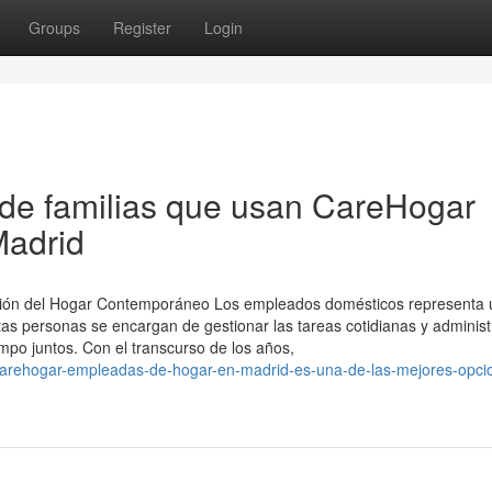
Groups
Register
Login
s de familias que usan CareHogar
Madrid
ación del Hogar Contemporáneo Los empleados domésticos representa 
as personas se encargan de gestionar las tareas cotidianas y administr
mpo juntos. Con el transcurso de los años,
-carehogar-empleadas-de-hogar-en-madrid-es-una-de-las-mejores-opci