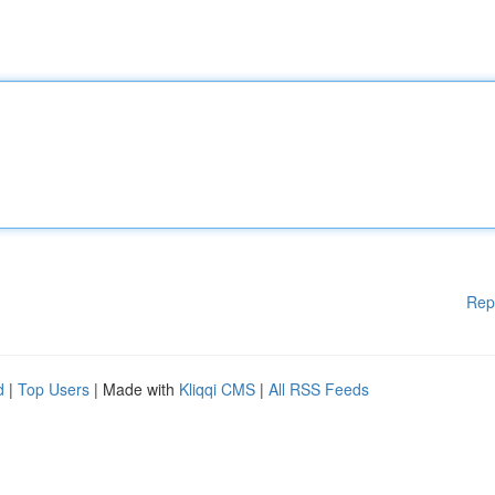
Rep
d
|
Top Users
| Made with
Kliqqi CMS
|
All RSS Feeds