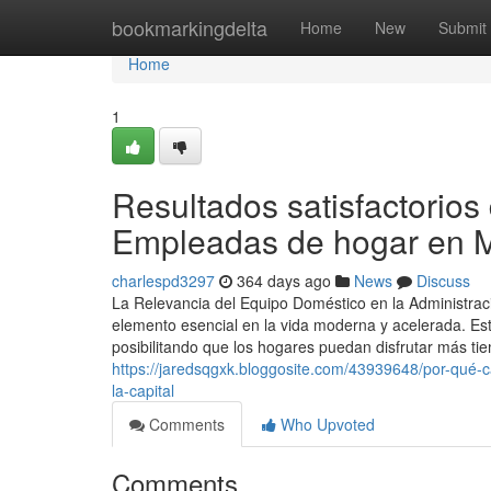
Home
bookmarkingdelta
Home
New
Submit
Home
1
Resultados satisfactorio
Empleadas de hogar en 
charlespd3297
364 days ago
News
Discuss
La Relevancia del Equipo Doméstico en la Administr
elemento esencial en la vida moderna y acelerada. Est
posibilitando que los hogares puedan disfrutar más tie
https://jaredsqgxk.bloggosite.com/43939648/por-qué
la-capital
Comments
Who Upvoted
Comments