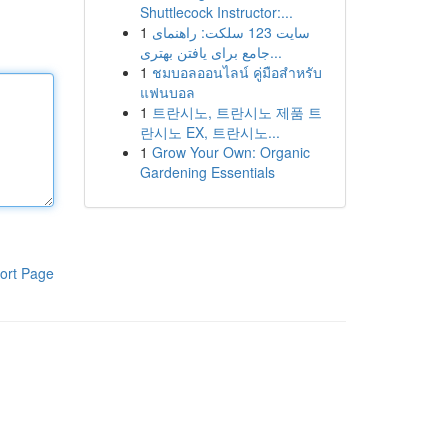
Shuttlecock Instructor:...
1
سایت 123 سلکت: راهنمای
جامع برای یافتن بهتری...
1
ชมบอลออนไลน์ คู่มือสำหรับ
แฟนบอล
1
트란시노, 트란시노 제품 트
란시노 EX, 트란시노...
1
Grow Your Own: Organic
Gardening Essentials
ort Page