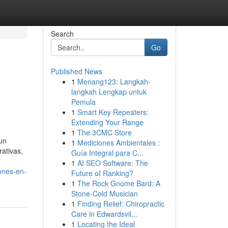
Search
Go
Published News
1
Menang123: Langkah-
langkah Lengkap untuk
Pemula
1
Smart Key Repeaters:
Extending Your Range
1
The 3CMC Store
un
1
Mediciones Ambientales :
ativas,
Guía Integral para C...
1
AI SEO Software: The
ones-en-
Future of Ranking?
1
The Rock Gnome Bard: A
Stone-Cold Musician
1
Finding Relief: Chiropractic
Care in Edwardsvil...
1
Locating the Ideal