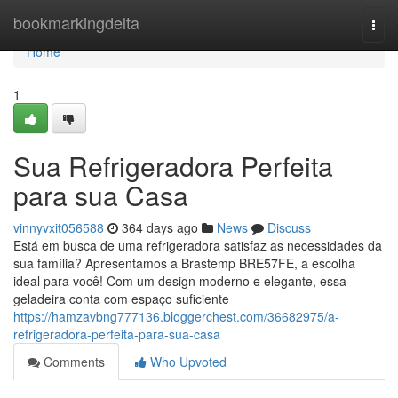
Home
bookmarkingdelta
Togg
navi
Home
1
Sua Refrigeradora Perfeita
para sua Casa
vinnyvxit056588
364 days ago
News
Discuss
Está em busca de uma refrigeradora satisfaz as necessidades da
sua família? Apresentamos a Brastemp BRE57FE, a escolha
ideal para você! Com um design moderno e elegante, essa
geladeira conta com espaço suficiente
https://hamzavbng777136.bloggerchest.com/36682975/a-
refrigeradora-perfeita-para-sua-casa
Comments
Who Upvoted