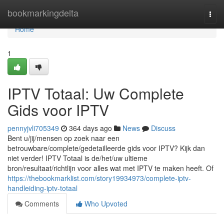
Home
bookmarkingdelta
Togg
navi
Home
1
IPTV Totaal: Uw Complete
Gids voor IPTV
pennyjvli705349
364 days ago
News
Discuss
Bent u/jij/mensen op zoek naar een
betrouwbare/complete/gedetailleerde gids voor IPTV? Kijk dan
niet verder! IPTV Totaal is de/het/uw ultieme
bron/resultaat/richtlijn voor alles wat met IPTV te maken heeft. Of
https://thebookmarklist.com/story19934973/complete-iptv-
handleiding-iptv-totaal
Comments
Who Upvoted