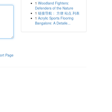
1
Woodland Fighters:
Defenders of the Nature
1
链接导航： 方便 站点 列表
1
Acrylic Sports Flooring
Bangalore: A Detaile...
ort Page