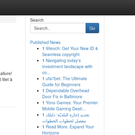
Search
Go
Published News
1
99exch: Get Your New ID &
Seamless copyright
1
Navigating today's
investment landscape with
co...
allure!
1
ufa7bet: The Ultimate
filet à
Guide for Beginners
1
Dependable Overhead
Door Fix in Baltimore
1
Yono Games: Your Premier
Mobile Gaming Desti...
1
تجديد إجازة البلديّة: دليلك
مفصل لخطوات الخطوات
1
Read More: Expand Your
Horizons