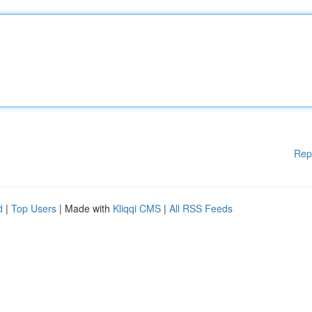
Rep
d
|
Top Users
| Made with
Kliqqi CMS
|
All RSS Feeds