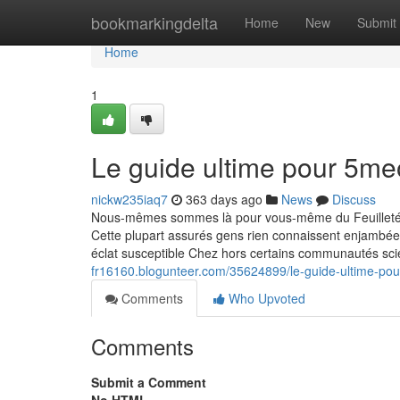
Home
bookmarkingdelta
Home
New
Submit
Home
1
Le guide ultime pour 5me
nickw235iaq7
363 days ago
News
Discuss
Nous-mêmes sommes là pour vous-même du Feuilleté au 
Cette plupart assurés gens rien connaissent enjambée l
éclat susceptible Chez hors certains communautés scie
fr16160.blogunteer.com/35624899/le-guide-ultime-pou
Comments
Who Upvoted
Comments
Submit a Comment