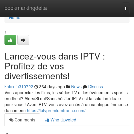
Home
bookmarkingdelta
Togg
navi
Home
1
Lancez-vous dans IPTV :
Profitez de vos
divertissements!
kalextjn310722
364 days ago
News
Discuss
Vous appréciez les films, les séries TV et les événements sportifs
en direct? Alors/Si oui/Sans hésiter IPTV est la solution idéale
pour vous ! Avec IPTV, vous avez accès à un catalogue immense
de contenu
https://iptvpremiumfrance.com/
Comments
Who Upvoted