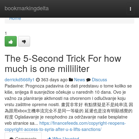
Home
bookmarkingdelta
Togg
navi
Home
1
The 5-Second Trick For how
much is one milliliter
derrickd566lfy1
363 days ago
News
Discuss
Padavine: Prognoza padavina će dati predstavu o tome koliko se
kiše, snijega ili susnježice očekuje u narednih 10 dana. Ovo je
važno za planiranje aktivnosti na otvorenom i odlučivanje koju
vrstu zaštitne opreme nositi. 畫質非常好 有點懷疑是不是純串流 因
為跟用xbox主機串流完全不是同一等級的 延遲也是沒有明顯感覺的
程度 Oglašavanje je neophodno za održavanje naše besplatne
veb stranice sa...
https://financefeeds.com/copyright-reopens-
copyright-access-to-syria-after-u-s-lifts-sanctions/
Comments
Who Upvoted