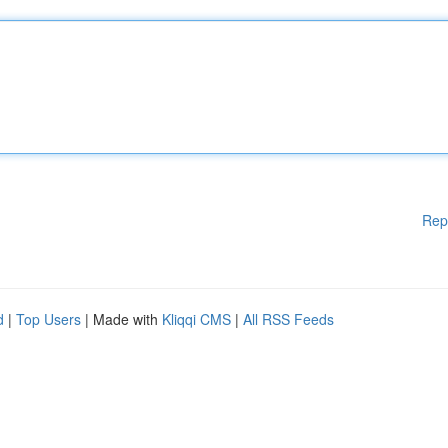
Rep
d
|
Top Users
| Made with
Kliqqi CMS
|
All RSS Feeds