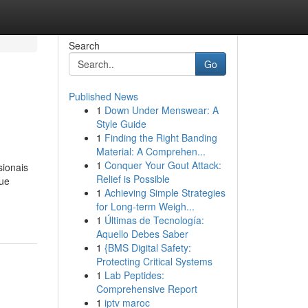
Search
Go
Published News
1
Down Under Menswear: A
Style Guide
1
Finding the Right Banding
Material: A Comprehen...
1
Conquer Your Gout Attack:
sionais
Relief is Possible
que
1
Achieving Simple Strategies
for Long-term Weigh...
1
Últimas de Tecnología:
Aquello Debes Saber
1
{BMS Digital Safety:
Protecting Critical Systems
1
Lab Peptides:
Comprehensive Report
1
iptv maroc