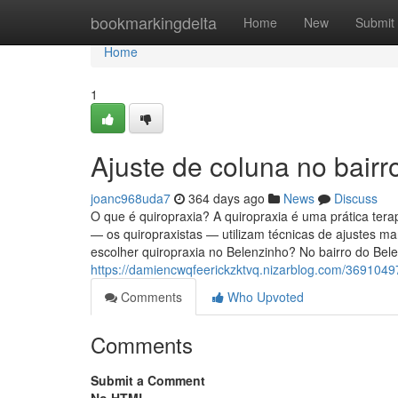
Home
bookmarkingdelta
Home
New
Submit
Home
1
Ajuste de coluna no bairr
joanc968uda7
364 days ago
News
Discuss
O que é quiropraxia? A quiropraxia é uma prática tera
— os quiropraxistas — utilizam técnicas de ajustes ma
escolher quiropraxia no Belenzinho? No bairro do Bel
https://damiencwqfeerickzktvq.nizarblog.com/3691049
Comments
Who Upvoted
Comments
Submit a Comment