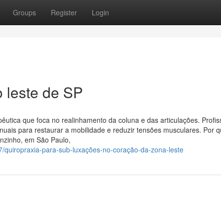
Groups
Register
Login
o leste de SP
pêutica que foca no realinhamento da coluna e das articulações. Profis
nuais para restaurar a mobilidade e reduzir tensões musculares. Por 
enzinho, em São Paulo,
7/quiropraxia-para-sub-luxações-no-coração-da-zona-leste