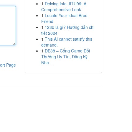
1
Delving into JITU99: A
Comprehensive Look
1
Locate Your Ideal Bred
Friend
1
123b là gì? Hướng dẫn chi
tiết 2024
1
This AI cannot satisfy this
demand.
1
DE88 – Cổng Game Đổi
Thưởng Uy Tín, Đăng Ký
Nha...
ort Page