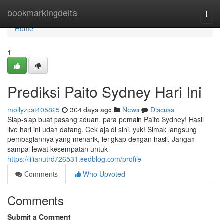
Home
bookmarkingdelta
Togg
navi
Home
1
Prediksi Paito Sydney Hari Ini
mollyzest405825
364 days ago
News
Discuss
Siap-siap buat pasang aduan, para pemain Paito Sydney! Hasil
live hari ini udah datang. Cek aja di sini, yuk! Simak langsung
pembagiannya yang menarik, lengkap dengan hasil. Jangan
sampai lewat kesempatan untuk
https://lilianutrd726531.eedblog.com/profile
Comments
Who Upvoted
Comments
Submit a Comment