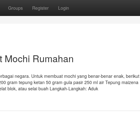
Groups
Register
Login
t Mochi Rumahan
 berbagai negara. Untuk membuat mochi yang benar-benar enak, berikut
200 gram tepung ketan 50 gram gula pasir 250 ml air Tepung maizena
lat blok, atau selai buah Langkah-Langkah: Aduk