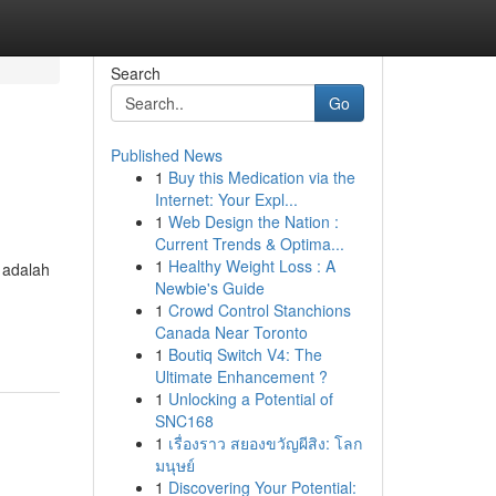
Search
Go
Published News
1
Buy this Medication via the
Internet: Your Expl...
1
Web Design the Nation :
Current Trends & Optima...
1
Healthy Weight Loss : A
 adalah
Newbie's Guide
1
Crowd Control Stanchions
Canada Near Toronto
1
Boutiq Switch V4: The
Ultimate Enhancement ?
1
Unlocking a Potential of
SNC168
1
เรื่องราว สยองขวัญผีสิง: โลก
มนุษย์
1
Discovering Your Potential: