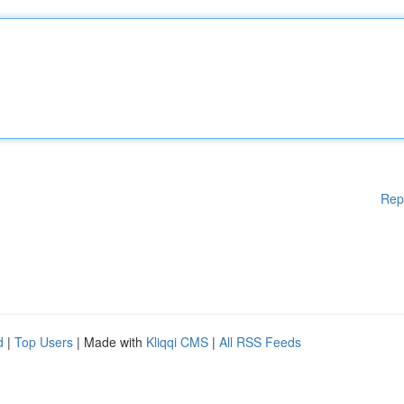
Rep
d
|
Top Users
| Made with
Kliqqi CMS
|
All RSS Feeds