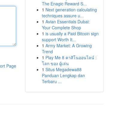
The Enagic Reward S...
1
Next generation calculating
techniques assure u...
1
Avian Essentials Dubai:
Your Complete Shop
1
is usually a Paid Bitcoin sign
support Worth It...
1
Army Market: A Growing
Trend
1
Play Me 8 คาสิโนออนไลน์ :
โลก ของ ผู้เล่น
ort Page
1
Situs Megadewa88
Panduan Lengkap dan
Terbaru ...