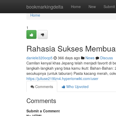
Home
bookmarkingdelta
Home
New
Submit
Home
1
Rahasia Sukses Membua
daniele320ocp5
366 days ago
News
Discuss
Camilan kenyal khas Jepang telah menjadi favorit di
langkah-langkah yang bisa kamu ikuti: Bahan-Bahan: 
secukupnya (untuk taburan) Pasta kacang merah, coke
https://juliuse219lzn4.hyperionwiki.com/user
Comments
Who Upvoted
Comments
Submit a Comment