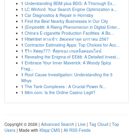
1
Understanding BDM plus BDG: A Thorough Ex...
1
LC Winford: Your Search Engine Optimization a...
1
Car Diagnostics & Repair in Hornsby
1
Find the Best Nearby Businesses in Our City
1
{Empire88: A Rising Phenomenon in Digital Enter...
1
China's E-cigarette Production Facilities: A Bo...
1
Hitwinbet ทางเข้า: อัพเดทล่าสุด มกราคม 2567
1
Contractor Estimating Apps: Top Choices for Acc...
1
รีวิว Xway777: ที่สุดของ เกมสล็อตออนไลน์
1
Revealing the Enigma of EE88: A Detailed Invest...
1
Embrace Your Inner Maverick: A Woody Spicy
Frag...
1
Root Cause Investigation: Understanding the 5
Whys
1
The Tank Complexes : A Crucial Power N...
1
88m.com: Is the Online Casino Legit?
Copyright © 2026 |
Advanced Search
|
Live
|
Tag Cloud
|
Top
Users
| Made with
Kliqqi CMS
|
All RSS Feeds