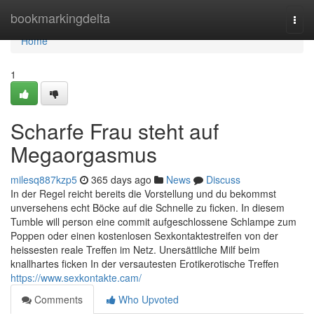
Home
bookmarkingdelta
Togg
navi
Home
1
Scharfe Frau steht auf
Megaorgasmus
milesq887kzp5
365 days ago
News
Discuss
In der Regel reicht bereits die Vorstellung und du bekommst
unversehens echt Böcke auf die Schnelle zu ficken. In diesem
Tumble will person eine commit aufgeschlossene Schlampe zum
Poppen oder einen kostenlosen Sexkontaktestreifen von der
heissesten reale Treffen im Netz. Unersättliche Milf beim
knallhartes ficken In der versautesten Erotikerotische Treffen
https://www.sexkontakte.cam/
Comments
Who Upvoted