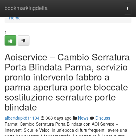
Home
bookmarkingdelta
Togg
navi
Home
1
Aoiservice – Cambio Serratura
Porta Blindata Parma, servizio
pronto intervento fabbro a
parma apertura porte bloccate
sostituzione serrature porte
blindate
albertdupk811104
368 days ago
News
Discuss
Parma: Cambio Serratura Porta Blindata con AOI Service –
Interventi Sicuri e Veloci In un’epoca di furti frequenti, avere una