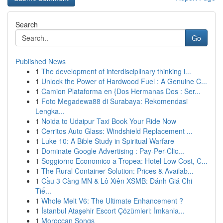
Search
Go
Published News
1
The development of interdisciplinary thinking i...
1
Unlock the Power of Hardwood Fuel : A Genuine C...
1
Camion Plataforma en {Dos Hermanas Dos : Ser...
1
Foto Megadewa88 di Surabaya: Rekomendasi
Lengka...
1
Noida to Udaipur Taxi Book Your Ride Now
1
Cerritos Auto Glass: Windshield Replacement ...
1
Luke 10: A Bible Study in Spiritual Warfare
1
Dominate Google Advertising : Pay-Per-Clic...
1
Soggiorno Economico a Tropea: Hotel Low Cost, C...
1
The Rural Container Solution: Prices & Availab...
1
Cầu 3 Càng MN & Lô Xiên XSMB: Đánh Giá Chi
Tiế...
1
Whole Melt V6: The Ultimate Enhancement ?
1
İstanbul Ataşehir Escort Çözümleri: İmkanla...
1
Moroccan Songs