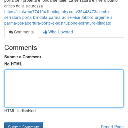
porta ben protetta è fondamentale. La serratura è il vero punto
critico della sicurezza
https://luluiwmq774104.theblogfairy.com/35443473/cambio-
serratura-porta-blindata-parma-aoiservice-fabbro-urgente-a-
parma-per-apertura-porte-e-sostituzione-serrature-blindate
Comments
Who Upvoted
Comments
Submit a Comment
No HTML
HTML is disabled
Report Page