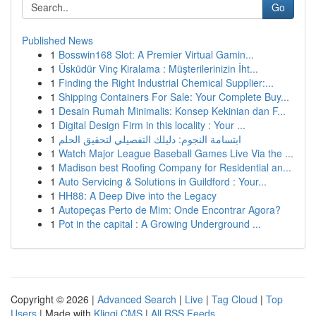
Go
Published News
1
Bosswin168 Slot: A Premier Virtual Gamin...
1
Üsküdür Vinç Kiralama : Müşterilerinizin İht...
1
Finding the Right Industrial Chemical Supplier:...
1
Shipping Containers For Sale: Your Complete Buy...
1
Desain Rumah Minimalis: Konsep Kekinian dan F...
1
Digital Design Firm in this locality : Your ...
1
ابتسامة النجوم: دليلك التفصيلي لتحقيق الحلم
1
Watch Major League Baseball Games Live Via the ...
1
Madison best Roofing Company for Residential an...
1
Auto Servicing & Solutions in Guildford : Your...
1
HH88: A Deep Dive into the Legacy
1
Autopeças Perto de Mim: Onde Encontrar Agora?
1
Pot in the capital : A Growing Underground ...
Copyright © 2026 |
Advanced Search
|
Live
|
Tag Cloud
|
Top
Users
| Made with
Kliqqi CMS
|
All RSS Feeds