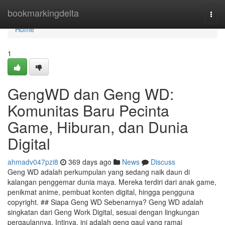
Home
bookmarkingdelta
Togg
navi
Home
1
GengWD dan Geng WD:
Komunitas Baru Pecinta
Game, Hiburan, dan Dunia
Digital
ahmadv047pzi8
369 days ago
News
Discuss
Geng WD adalah perkumpulan yang sedang naik daun di
kalangan penggemar dunia maya. Mereka terdiri dari anak game,
penikmat anime, pembuat konten digital, hingga pengguna
copyright. ## Siapa Geng WD Sebenarnya? Geng WD adalah
singkatan dari Geng Work Digital, sesuai dengan lingkungan
pergaulannya. Intinya, ini adalah geng gaul yang ramai