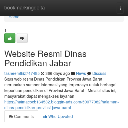
Home
bookmarkingdelta
Togg
navi
Home
1
Website Resmi Dinas
Pendidikan Jabar
tasneemfkiz747485
366 days ago
News
Discuss
Situs web resmi Dinas Pendidikan Provinsi Jawa Barat
merupakan sumber informasi yang terpercaya untuk berbagai
keperluan pendidikan di Provinsi Jawa Barat . Melalui situs ini,
masyarakat dapat mengakses layanan
https://haimacocb164532.bloggin-ads.com/59077082/halaman-
dinas-pendidikan-provinsi-jawa-barat
Comments
Who Upvoted