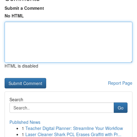
Submit a Comment
No HTML
HTML is disabled
Report Page
Search
Go
Published News
1
Teacher Digital Planner: Streamline Your Workflow
1
Laser Cleaner Shark PCL Erases Graffiti with Pr...