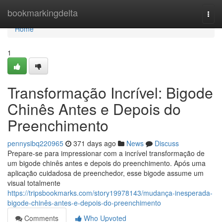
Home
bookmarkingdelta
Togg
navi
Home
1
Transformação Incrível: Bigode
Chinês Antes e Depois do
Preenchimento
pennysibq220965
371 days ago
News
Discuss
Prepare-se para impressionar com a incrível transformação de
um bigode chinês antes e depois do preenchimento. Após uma
aplicação cuidadosa de preenchedor, esse bigode assume um
visual totalmente
https://tripsbookmarks.com/story19978143/mudança-inesperada-
bigode-chinês-antes-e-depois-do-preenchimento
Comments
Who Upvoted