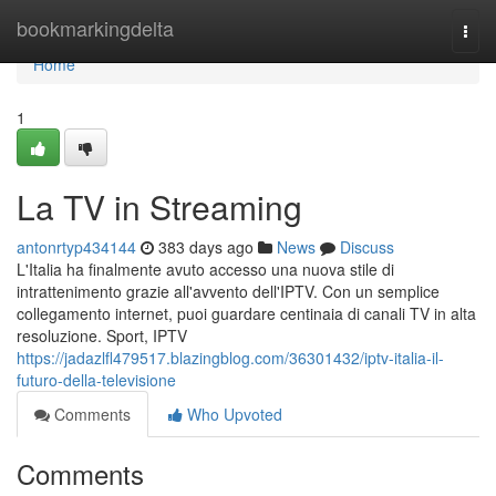
Home
bookmarkingdelta
Togg
navi
Home
1
La TV in Streaming
antonrtyp434144
383 days ago
News
Discuss
L'Italia ha finalmente avuto accesso una nuova stile di
intrattenimento grazie all'avvento dell'IPTV. Con un semplice
collegamento internet, puoi guardare centinaia di canali TV in alta
resoluzione. Sport, IPTV
https://jadazlfl479517.blazingblog.com/36301432/iptv-italia-il-
futuro-della-televisione
Comments
Who Upvoted
Comments