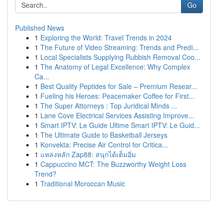
Go
Published News
1
Exploring the World: Travel Trends in 2024
1
The Future of Video Streaming: Trends and Predi...
1
Local Specialists Supplying Rubbish Removal Coo...
1
The Anatomy of Legal Excellence: Why Complex
Ca...
1
Best Quality Peptides for Sale – Premium Resear...
1
Fueling his Heroes: Peacemaker Coffee for First...
1
The Super Attorneys : Top Juridical Minds ...
1
Lane Cove Electrical Services Assisting Improve...
1
Smart IPTV: Le Guide Ultime Smart IPTV: Le Guid...
1
The Ultimate Guide to Basketball Jerseys
1
Konvekta: Precise Air Control for Critica...
1
แหล่งหลัก Zap88: สนุกได้เต็มอิ่ม
1
Cappuccino MCT: The Buzzworthy Weight Loss
Trend?
1
Traditional Moroccan Music