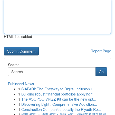
HTML is disabled
Report Page
Search
Go
Published News
1
SIAP4DI: The Entryway to Digital Inclusion i...
1
Building robust financial portfolios applying t...
1
The VOOPOO VRIZZ Kit can be the new opt...
1
Discovering Light : Comprehensive Addiction...
1
Construction Companies Locally the Riyadh Re...
1
精緻搬家 vs 標準搬家：服務內容、價格落差與選擇指