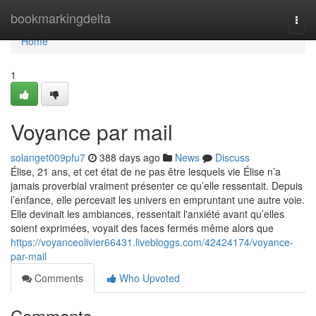
Home
bookmarkingdelta
Togg
navi
Home
1
Voyance par mail
solanget009pfu7
388 days ago
News
Discuss
Élise, 21 ans, et cet état de ne pas être lesquels vie Élise n’a
jamais proverbial vraiment présenter ce qu’elle ressentait. Depuis
l’enfance, elle percevait les univers en empruntant une autre voie.
Elle devinait les ambiances, ressentait l'anxiété avant qu’elles
soient exprimées, voyait des faces fermés même alors que
https://voyanceolivier66431.livebloggs.com/42424174/voyance-
par-mail
Comments
Who Upvoted
Comments