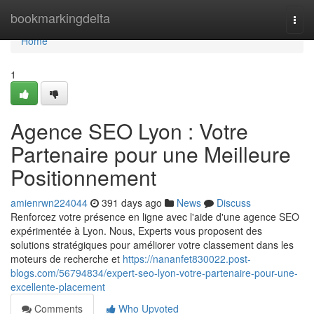
Home
bookmarkingdelta
Togg
navi
Home
1
Agence SEO Lyon : Votre
Partenaire pour une Meilleure
Positionnement
amienrwn224044
391 days ago
News
Discuss
Renforcez votre présence en ligne avec l'aide d'une agence SEO
expérimentée à Lyon. Nous, Experts vous proposent des
solutions stratégiques pour améliorer votre classement dans les
moteurs de recherche et
https://nananfet830022.post-
blogs.com/56794834/expert-seo-lyon-votre-partenaire-pour-une-
excellente-placement
Comments
Who Upvoted