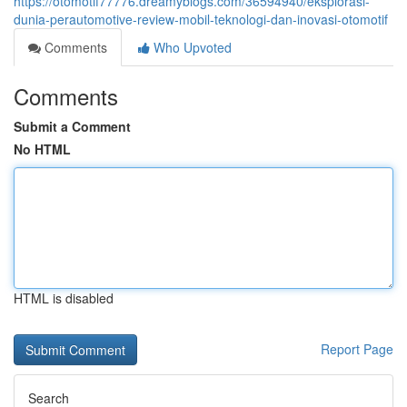
https://otomotif77776.dreamyblogs.com/36594940/eksplorasi-
dunia-perautomotive-review-mobil-teknologi-dan-inovasi-otomotif
Comments
Who Upvoted
Comments
Submit a Comment
No HTML
HTML is disabled
Report Page
Search