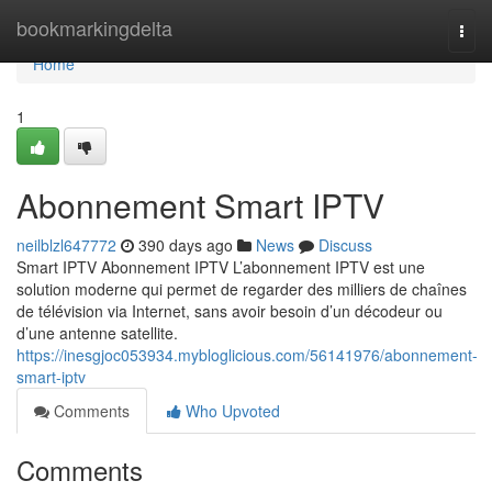
Home
bookmarkingdelta
Togg
navi
Home
1
Abonnement Smart IPTV
neilblzl647772
390 days ago
News
Discuss
Smart IPTV Abonnement IPTV L’abonnement IPTV est une
solution moderne qui permet de regarder des milliers de chaînes
de télévision via Internet, sans avoir besoin d’un décodeur ou
d’une antenne satellite.
https://inesgjoc053934.mybloglicious.com/56141976/abonnement-
smart-iptv
Comments
Who Upvoted
Comments