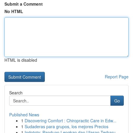
Submit a Comment
No HTML
HTML is disabled
Report Page
Search
Go
Published News
1
Discovering Comfort : Chiropractic Care in Edw...
1
Sudaderas para grupos, los mejores Precios
1
Indototo: Panduan Lengkap dan Ulasan Terbaru